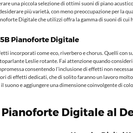
are una piccola selezione di ottimi suoni di piano acustic
siderare più varietà, con meno preoccupazione per la quali
oforte Digitale che utilizzi offra la gamma di suoni di cui 
35B Pianoforte Digitale
fetti incorporati come eco, riverbero e chorus. Quelli con s
toparlante Leslie rotante. Fai attenzione quando consideri 
romessa consentendo l’inclusione di effetti non necessari.
i di effetti dedicati, che di solito faranno un lavoro molto 
 il suono e aggiungere una dimensione coinvolgente di colore
ianoforte Digitale al De