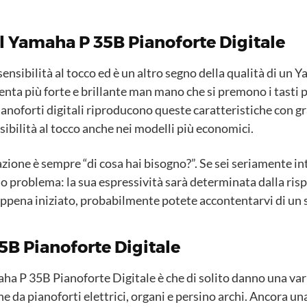
el Yamaha P 35B Pianoforte Digitale
 sensibilità al tocco ed è un altro segno della qualità di un
enta più forte e brillante man mano che si premono i tasti p
anoforti digitali riproducono queste caratteristiche con g
sibilità al tocco anche nei modelli più economici.
azione è sempre “di cosa hai bisogno?”. Se sei seriamente in
so problema: la sua espressività sarà determinata dalla rispo
e appena iniziato, probabilmente potete accontentarvi di un 
5B Pianoforte Digitale
ha P 35B Pianoforte Digitale è che di solito danno una vari
he da pianoforti elettrici, organi e persino archi. Ancora un