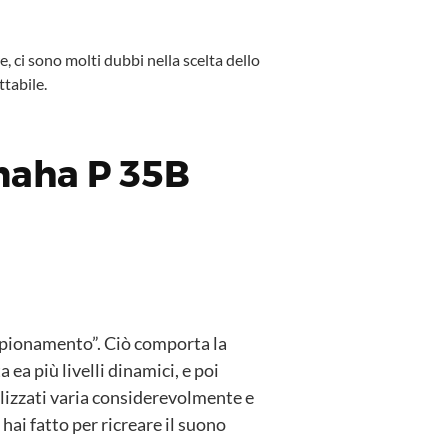
, ci sono molti dubbi nella scelta dello
tabile.
maha P 35B
mpionamento”. Ciò comporta la
ea più livelli dinamici, e poi
ilizzati varia considerevolmente e
hai fatto per ricreare il suono