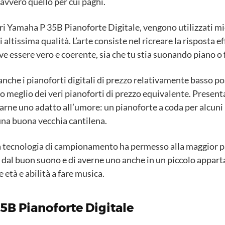
davvero quello per cui paghi.
ori Yamaha P 35B Pianoforte Digitale, vengono utilizzati mic
altissima qualità. L’arte consiste nel ricreare la risposta ef
e essere vero e coerente, sia che tu stia suonando piano o 
che i pianoforti digitali di prezzo relativamente basso 
 meglio dei veri pianoforti di prezzo equivalente. Present
arne uno adatto all’umore: un pianoforte a coda per alcuni 
 una buona vecchia cantilena.
la tecnologia di campionamento ha permesso alla maggior pa
al buon suono e di averne uno anche in un piccolo apparta
 età e abilità a fare musica.
5B Pianoforte Digitale