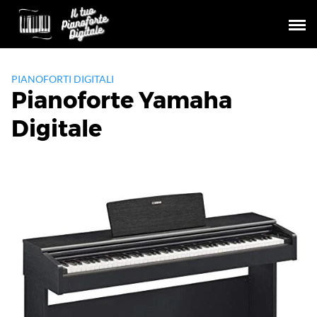
Skip
to
content
PIANOFORTI DIGITALI
Pianoforte Yamaha
Digitale