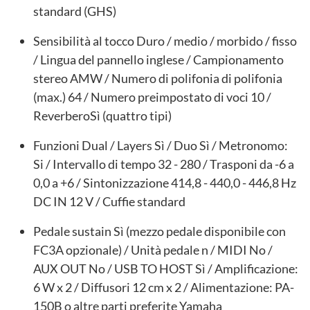
standard (GHS)
Sensibilità al tocco Duro / medio / morbido / fisso
/ Lingua del pannello inglese / Campionamento
stereo AMW / Numero di polifonia di polifonia
(max.) 64 / Numero preimpostato di voci 10 /
ReverberoSì (quattro tipi)
Funzioni Dual / Layers Sì / Duo Sì / Metronomo:
Si / Intervallo di tempo 32 - 280 / Trasponi da -6 a
0,0 a +6 / Sintonizzazione 414,8 - 440,0 - 446,8 Hz
DC IN 12 V / Cuffie standard
Pedale sustain Sì (mezzo pedale disponibile con
FC3A opzionale) / Unità pedale n / MIDI No /
AUX OUT No / USB TO HOST Sì / Amplificazione:
6 W x 2 / Diffusori 12 cm x 2 / Alimentazione: PA-
150B o altre parti preferite Yamaha