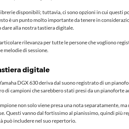
librerie disponibili; tuttavia, ci sono opzioni in cui questi 
esto è un punto molto importante da tenere in considerazi
 dare alla nostra tastiera digitale.
particolare rilevanza per tutte le persone che vogliono regis
se melodie di sessione.
tiera digitale
 Yamaha DGX 630 deriva dal suono registrato di un pianofor
 di campioni che sarebbero stati presi da un pianoforte ac
 campione non solo viene presa una nota separatamente, ma
e. Questi vanno dal fortissimo al pianissimo, quindi più reg
tà può includere nel suo repertorio.