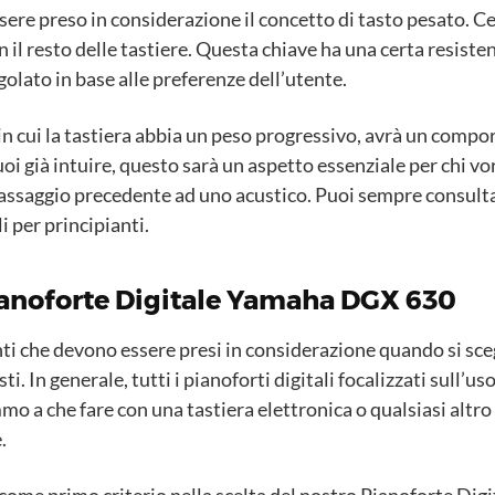
essere preso in considerazione il concetto di tasto pesato. Ce
il resto delle tastiere. Questa chiave ha una certa resistenz
olato in base alle preferenze dell’utente.
 in cui la tastiera abbia un peso progressivo, avrà un comp
oi già intuire, questo sarà un aspetto essenziale per chi v
saggio precedente ad uno acustico. Puoi sempre consulta
i per principianti.
ianoforte Digitale Yamaha DGX 630
nti che devono essere presi in considerazione quando si sce
 In generale, tutti i pianoforti digitali focalizzati sull’us
mo a che fare con una tastiera elettronica o qualsiasi altro
.
ome primo criterio nella scelta del nostro Pianoforte Di