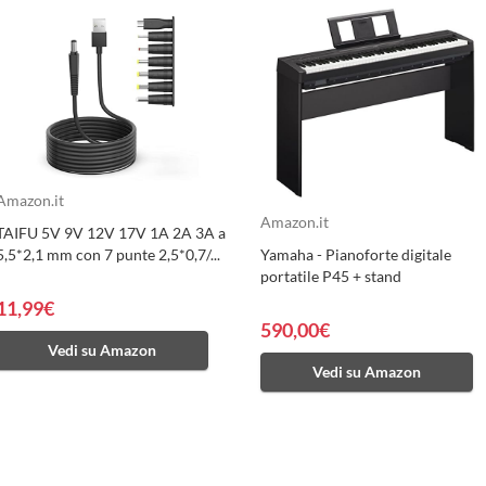
Amazon.it
Amazon.it
TAIFU 5V 9V 12V 17V 1A 2A 3A a
5,5*2,1 mm con 7 punte 2,5*0,7/...
Yamaha - Pianoforte digitale
portatile P45 + stand
11,99€
590,00€
Vedi su Amazon
Vedi su Amazon