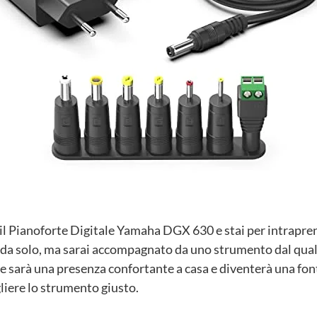
 il Pianoforte Digitale Yamaha DGX 630 e stai per intrapre
ai da solo, ma sarai accompagnato da uno strumento dal qua
sarà una presenza confortante a casa e diventerà una font
liere lo strumento giusto.