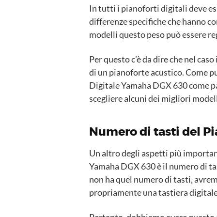
In tutti i pianoforti digitali deve 
differenze specifiche che hanno con 
modelli questo peso può essere reg
Per questo c’è da dire che nel caso
di un pianoforte acustico. Come pu
Digitale Yamaha DGX 630 come pas
scegliere alcuni dei migliori modell
Numero di tasti del P
Un altro degli aspetti più importa
Yamaha DGX 630 è il numero di tasti.
non ha quel numero di tasti, avrem
propriamente una tastiera digitale
Pertanto, dobbiamo avere questo c