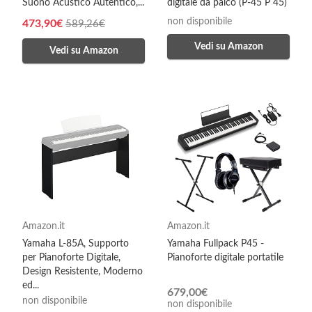
Suono Acustico Autentico,...
digitale da palco (P-45 P 45)
non disponibile
473,90€
589,26€
Vedi su Amazon
Vedi su Amazon
Amazon.it
Amazon.it
Yamaha L-85A, Supporto
Yamaha Fullpack P45 -
per Pianoforte Digitale,
Pianoforte digitale portatile
Design Resistente, Moderno
ed...
679,00€
non disponibile
non disponibile