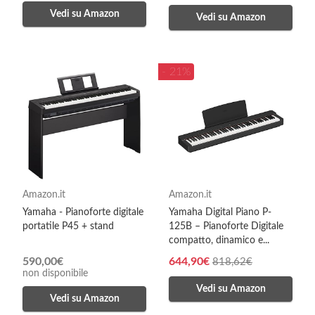
Vedi su Amazon
Vedi su Amazon
- 21%
Amazon.it
Amazon.it
Yamaha - Pianoforte digitale
Yamaha Digital Piano P-
portatile P45 + stand
125B – Pianoforte Digitale
compatto, dinamico e...
590,00€
644,90€
818,62€
non disponibile
Vedi su Amazon
Vedi su Amazon