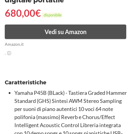
digitale portatile
680,00
€
disponibile
Vedi su Amazon
Amazon.it
.
Caratteristiche
Yamaha P45B (BLack) - Tastiera Graded Hammer
Standard (GHS) Sintesi AWM Stereo Sampling
per suoni di piano autentici 10 voci 64 note
polifonia (massimo) Reverb e Chorus/Effect
Intelligent Acoustic Control Libreria integrata
con 10 demo songs e 10 songs pianistiche USB-