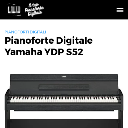
Skip
to
content
PIANOFORTI DIGITALI
Pianoforte Digitale
Yamaha YDP S52