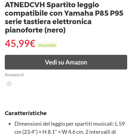
ATNEDCVH Spartito leggio
compatibile con Yamaha P85 P95
serie tastiera elettronica
pianoforte (nero)
45,99
€
disponibile
Vedi su Amazon
Amazon.it
.
Caratteristiche
Dimensioni del leggio per spartiti musicali: L 59
cm (23.4") × H 8.1" × W 4.6 cm. 2 intervalli di