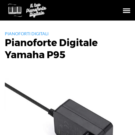
Skip
to
content
PIANOFORTI DIGITALI
Pianoforte Digitale
Yamaha P95