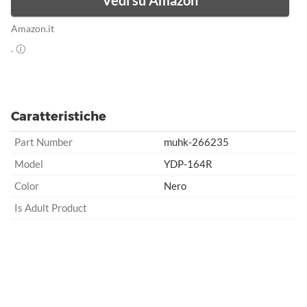
Vedi su Amazon
Amazon.it
.
Caratteristiche
Part Number
muhk-266235
Model
YDP-164R
Color
Nero
Is Adult Product