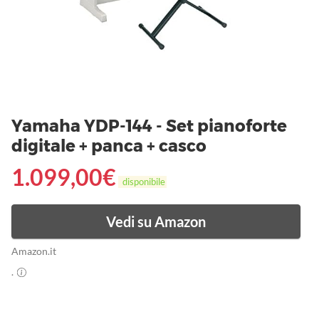
Yamaha YDP-144 - Set pianoforte
digitale + panca + casco
1.099,00
€
disponibile
Vedi su Amazon
Amazon.it
.