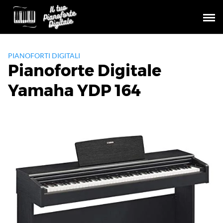
Skip
to
content
PIANOFORTI DIGITALI
Pianoforte Digitale
Yamaha YDP 164