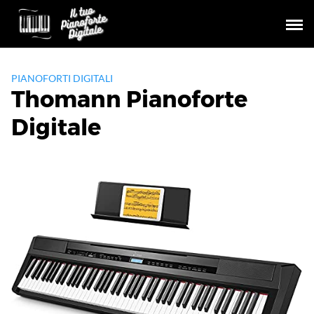
Skip
to
content
PIANOFORTI DIGITALI
Thomann Pianoforte
Digitale