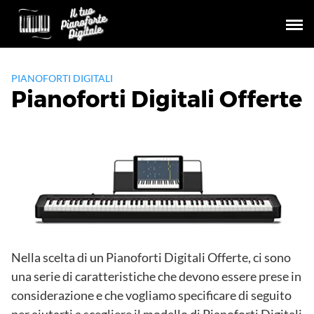
Skip
to
content
PIANOFORTI DIGITALI
Pianoforti Digitali Offerte
Nella scelta di un Pianoforti Digitali Offerte, ci sono
una serie di caratteristiche che devono essere prese in
considerazione e che vogliamo specificare di seguito
per aiutarti a scegliere il modello di Pianoforti Digitali