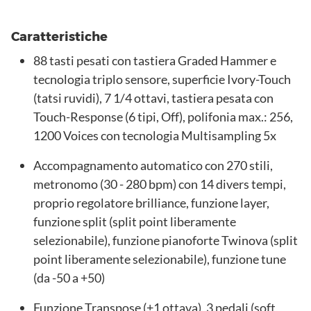
Caratteristiche
88 tasti pesati con tastiera Graded Hammer e
tecnologia triplo sensore, superficie Ivory-Touch
(tatsi ruvidi), 7 1/4 ottavi, tastiera pesata con
Touch-Response (6 tipi, Off), polifonia max.: 256,
1200 Voices con tecnologia Multisampling 5x
Accompagnamento automatico con 270 stili,
metronomo (30 - 280 bpm) con 14 divers tempi,
proprio regolatore brilliance, funzione layer,
funzione split (split point liberamente
selezionabile), funzione pianoforte Twinova (split
point liberamente selezionabile), funzione tune
(da -50 a +50)
Funzione Transpose (±1 ottava), 3 pedali (soft,