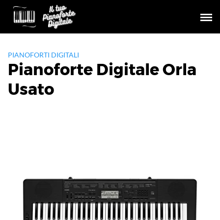
Skip
to
content
PIANOFORTI DIGITALI
Pianoforte Digitale Orla
Usato