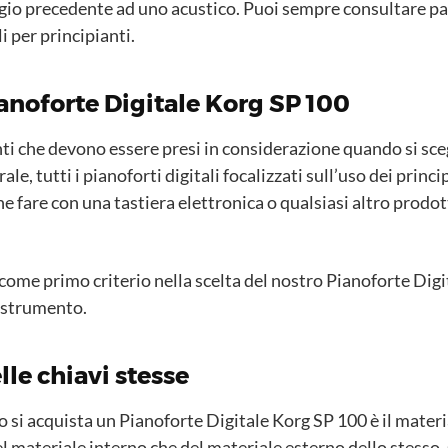
io precedente ad uno acustico. Puoi sempre consultare pa
i per principianti.
ianoforte Digitale Korg SP 100
nti che devono essere presi in considerazione quando si sce
ale, tutti i pianoforti digitali focalizzati sull’uso dei princ
e fare con una tastiera elettronica o qualsiasi altro prod
me primo criterio nella scelta del nostro Pianoforte Digit
 strumento.
lle chiavi stesse
si acquista un Pianoforte Digitale Korg SP 100 è il materia
 materiale interno che del materiale esterno dello stesso. Q