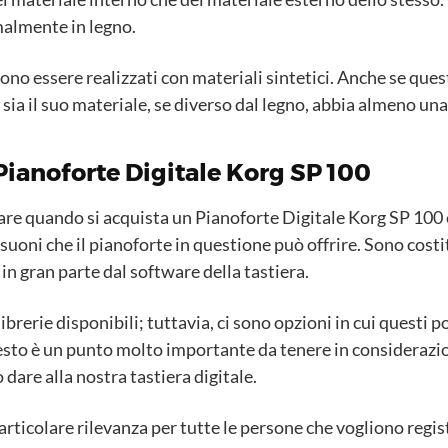
malmente in legno.
sono essere realizzati con materiali sintetici. Anche se que
ia il suo materiale, se diverso dal legno, abbia almeno una
 Pianoforte Digitale Korg SP 100
e quando si acquista un Pianoforte Digitale Korg SP 100 è la
uoni che il pianoforte in questione può offrire. Sono costit
in gran parte dal software della tastiera.
librerie disponibili; tuttavia, ci sono opzioni in cui questi 
esto è un punto molto importante da tenere in considerazi
 dare alla nostra tastiera digitale.
particolare rilevanza per tutte le persone che vogliono regis