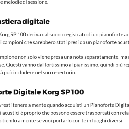
se melodie di sessione.
tiera digitale
Korg SP 100 deriva dal suono registrato di un pianoforte ac
campioni che sarebbero stati presi da un pianoforte acusti
 campione non solo viene presa una nota separatamente, ma
e. Questi vanno dal fortissimo al pianissimo, quindi più reg
tà può includere nel suo repertorio.
orte Digitale Korg SP 100
vresti tenere a mente quando acquisti un Pianoforte Digita
li acustici è proprio che possono essere trasportati con rela
 tienilo a mente se vuoi portarlo con te in luoghi diversi.