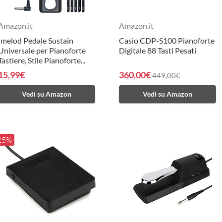
Amazon.it
Amazon.it
Imelod Pedale Sustain
Casio CDP-S100 Pianoforte
Universale per Pianoforte
Digitale 88 Tasti Pesati
Tastiere, Stile Pianoforte...
15,99€
360,00€
449,00€
Vedi su Amazon
Vedi su Amazon
 25%