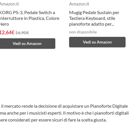
Amazon.it
Amazon.it
KORG PS-3, Pedale Switch a
Mugig Pedale Sustain per
Interruttore in Plastica, Colore
Tastiera Keyboard, stile
Nero
pianoforte adatto per...
12,64€
non disponibile
16,90€
Vedi su Amazon
Vedi su Amazon
e il mercato rende la decisione di acquistare un Pianoforte Digita
ma anche per i musicisti esperti. Il motivo è che i pianoforti digit
re considerati per essere sicuri di fare la scelta giusta.