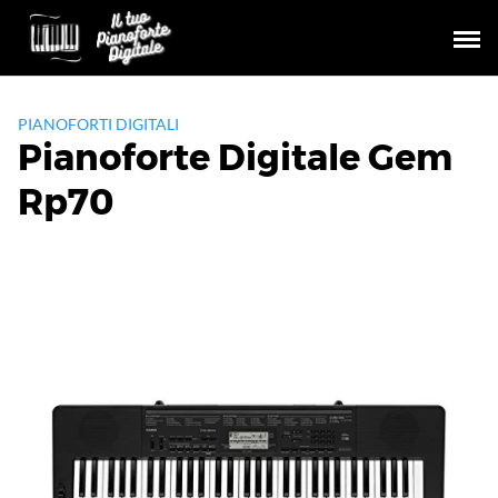
Skip
to
content
PIANOFORTI DIGITALI
Pianoforte Digitale Gem
Rp70