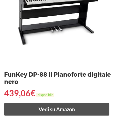
FunKey DP-88 II Pianoforte digitale
nero
439,06
€
disponibile
Vedi su Amazon