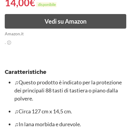
14,00
€
disponibile
Vedi su Amazon
Amazon.it
.
Caratteristiche
♫Questo prodotto è indicato per la protezione
dei principali 88 tasti di tastiera o piano dalla
polvere.
♫Circa 127 cm x 14,5 cm.
♫In lana morbida e durevole.