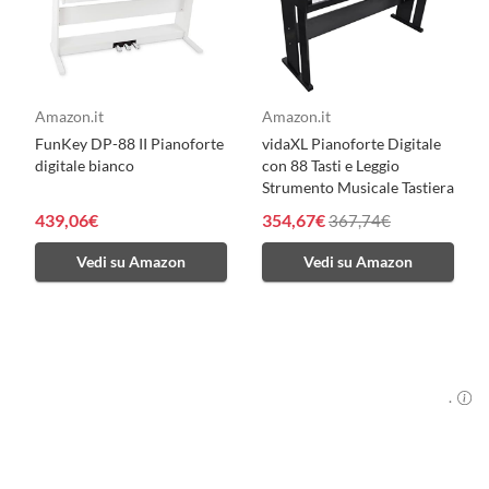
Amazon.it
Amazon.it
FunKey DP-88 II Pianoforte
vidaXL Pianoforte Digitale
digitale bianco
con 88 Tasti e Leggio
Strumento Musicale Tastiera
439,06€
354,67€
367,74€
Vedi su Amazon
Vedi su Amazon
.