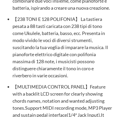
combinare due voci insieme, come pianoforte e
batteria, ispirando a creare una nuova creazione.
【238 TONI E 128 POLIFONIA】 La tastiera
pesata a 88 tasti caricata con 238 tipi di tono
come Ukulele, batteria, basso, ecc. Presenta in
modo vivido le voci di diversi strumenti,
suscitando la tua voglia di imparare la musica. Il
pianoforte elettrico digitale con polifonia
massima di 128 note, i musicisti possono
distinguere chiaramente il tono in coro e
riverbero in varie occasioni.
【MULTIMEDIA CONTROL PANEL】Feature
with a backlit LCD screen for clearly showing
chords names, notation and wanted adjusting
tones.Support MIDI recording mode, MP3 Player
and sustain pedal interface(1/4″ Jack Input).It