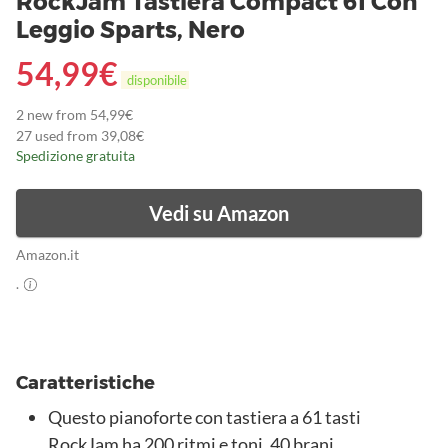
RockJam Tastiera Compact 61 Con
Leggio Sparts, Nero
54,99
€
disponibile
2 new from 54,99€
27 used from 39,08€
Spedizione gratuita
Vedi su Amazon
Amazon.it
.
Caratteristiche
Questo pianoforte con tastiera a 61 tasti
RockJam ha 200 ritmi e toni, 40 brani