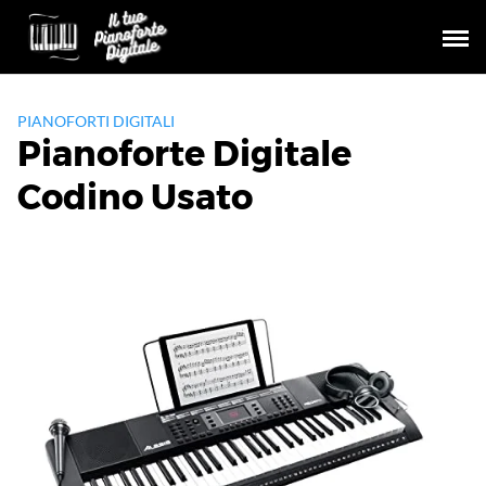
Skip
to
content
PIANOFORTI DIGITALI
Pianoforte Digitale
Codino Usato