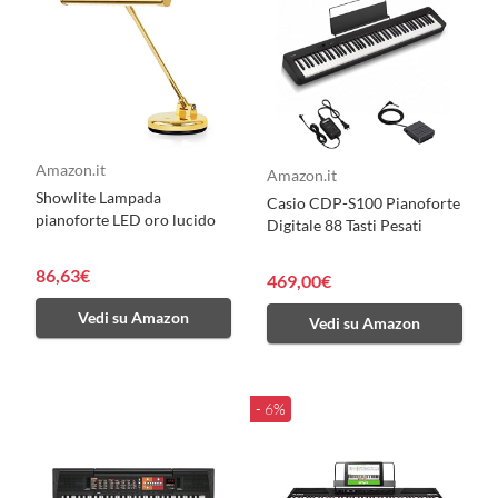
Amazon.it
Amazon.it
Showlite Lampada
Casio CDP-S100 Pianoforte
pianoforte LED oro lucido
Digitale 88 Tasti Pesati
86,63€
469,00€
Vedi su Amazon
Vedi su Amazon
- 6%