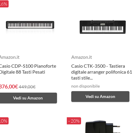
 16%
Amazon.it
Amazon.it
Casio CDP-S100 Pianoforte
Casio CTK-3500 - Tastiera
Digitale 88 Tasti Pesati
digitale arranger polifonica 61
tasti stile...
376,00€
non disponibile
449,00€
Vedi su Amazon
Vedi su Amazon
 10%
- 20%