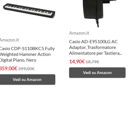
Amazon.it
Amazon.it
Casio AD-E95100LG AC
Adaptor, Trasformatore
Casio CDP-S110BKC5 Fully
Alimentatore per Tastiera...
Weighted Hammer Action
Digital Piano, Nero
14,90€
18,79€
359,00€
399,00€
Vedi su Amazon
Vedi su Amazon