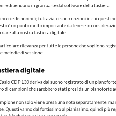
ni e dipendono in gran parte dal software della tastiera.
librerie disponibili; tuttavia, ci sono opzioni in cui questi 
esto è un punto molto importante da tenere in considerazi
 dare alla nostra tastiera digitale.
particolare rilevanza per tutte le persone che vogliono regis
se melodie di sessione.
tiera digitale
 Casio CDP 130 deriva dal suono registrato di un pianoforte
 di campioni che sarebbero stati presi da un pianoforte ac
 campione non solo viene presa una nota separatamente, ma
e. Questi vanno dal fortissimo al pianissimo, quindi più reg
tà può includere nel suo repertorio.