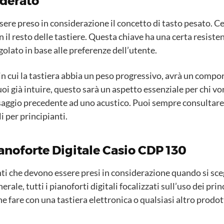
nderato
essere preso in considerazione il concetto di tasto pesato. Ce
il resto delle tastiere. Questa chiave ha una certa resistenz
olato in base alle preferenze dell’utente.
 in cui la tastiera abbia un peso progressivo, avrà un comp
oi già intuire, questo sarà un aspetto essenziale per chi v
ggio precedente ad uno acustico. Puoi sempre consultare 
i per principianti.
ianoforte Digitale Casio CDP 130
nti che devono essere presi in considerazione quando si sce
erale, tutti i pianoforti digitali focalizzati sull’uso dei pri
e fare con una tastiera elettronica o qualsiasi altro prod