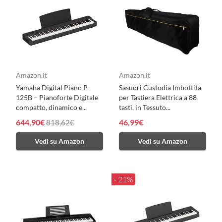
Amazon.it
Amazon.it
Yamaha Digital Piano P-
Sasuori Custodia Imbottita
125B – Pianoforte Digitale
per Tastiera Elettrica a 88
compatto, dinamico e...
tasti, in Tessuto...
644,90€
46,99€
818,62€
Vedi su Amazon
Vedi su Amazon
- 21%