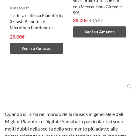
Sovraurali, Cuffia On Ear
con Meccanismo Girevole
Amazon.it
90°,...
Tastiera elettrica Pianoforte,
38,00€
43,92€
37 tasti Pianoforte
Microfono Funzione di...
Vedi su Amazon
29,00€
Vedi su Amazon
.
Quando si inizia nel mondo della musica in generale e dell
Miglior Pianoforte Digitale Yamaha in particolare, ci sono
molti dubbi nella scelta dello strumento più adatto alle
nostre esigenze nel breve e medio termine con un rapporto