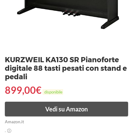
KURZWEIL KA130 SR Pianoforte
digitale 88 tasti pesati con stand e
pedali
899,00
€
disponibile
Vedi su Amazon
Amazon.it
.