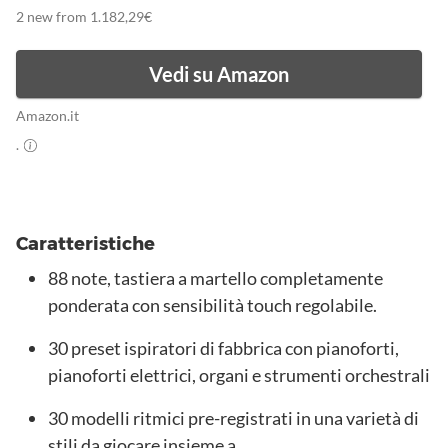
2 new from 1.182,29€
Vedi su Amazon
Amazon.it
.
Caratteristiche
88 note, tastiera a martello completamente
ponderata con sensibilità touch regolabile.
30 preset ispiratori di fabbrica con pianoforti,
pianoforti elettrici, organi e strumenti orchestrali
30 modelli ritmici pre-registrati in una varietà di
stili da giocare insieme a