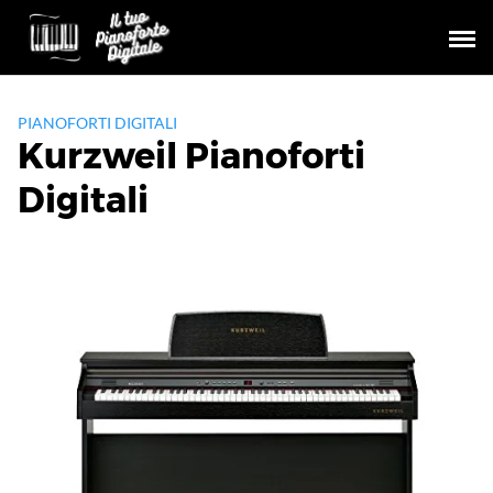
Skip
to
content
PIANOFORTI DIGITALI
Kurzweil Pianoforti
Digitali